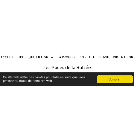
ACCUEIL
BOUTIQUE EN LIGNE
À PROPOS
CONTACT
SERVICE VIDE MAISON
Les Puces de la Bultée
Droits d'auteur © 2026 Tous droits réservés
Ce site web utilise des cookies pour faire en sorte que vous
Compris !
Conditions d'Utilisations
|
Politique de Confidentialité
profitiez au mieux de notre site web.
S'ABONNER