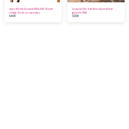
Jean-Michel Gustave ANGLADE. Rue de
Le poulailler. A de Brou Aquarelle et
village. Huile sur panneau
gouache 1926
540
€
320
€