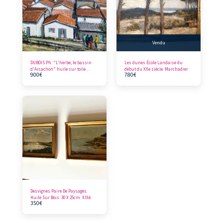
Vendu
DUBOIS Ph. "L'herbe, le bassin
Les dunes École Landaise du
d'Arcachon" huile sur toile
début du XXe siècle. Marchadier
900
€
780
€
signée en bas à droite,
contresignée, située et datée 2001
au dos
Desvignes Paire De Paysages.
Huile Sur Bois. 30 X 25cm. XIXè.
350
€