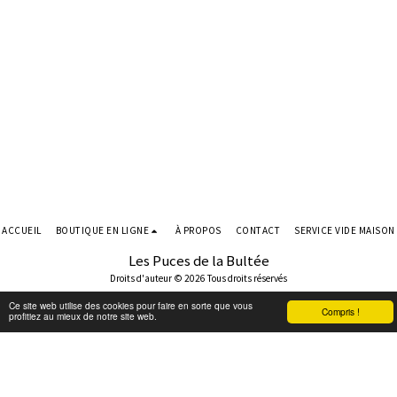
ACCUEIL
BOUTIQUE EN LIGNE
À PROPOS
CONTACT
SERVICE VIDE MAISON
Les Puces de la Bultée
Droits d'auteur © 2026 Tous droits réservés
Conditions d'Utilisations
|
Politique de Confidentialité
Ce site web utilise des cookies pour faire en sorte que vous
Compris !
profitiez au mieux de notre site web.
S'ABONNER